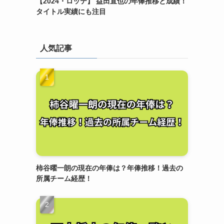
【2024・ロッテ】 益田直也の年俸推移と成績！
タイトル実績にも注目
人気記事
柿谷曜一朗の現在の年俸は？年俸推移！過去の
所属チーム経歴！
し