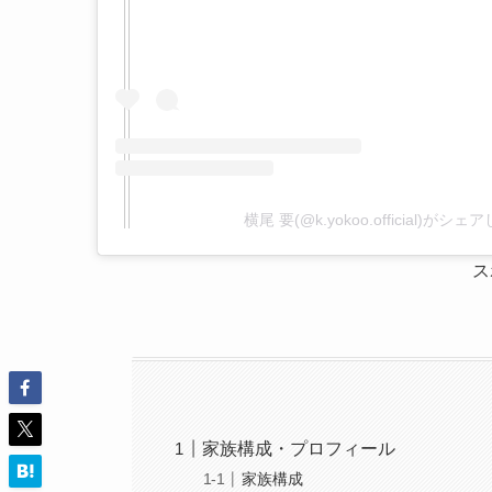
横尾 要(@k.yokoo.official)がシ
ス
家族構成・プロフィール
家族構成