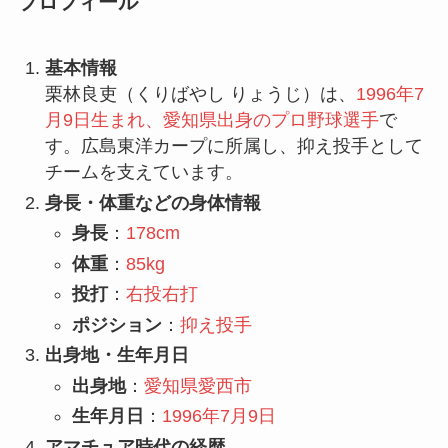
プロフィール
基本情報
栗林良吏（くりばやし りょうじ）は、
1996年7
月9日生まれ、愛知県出身のプロ野球選手
で
す。広島東洋カープに所属し、抑え投手として
チームを支えています。
身長・体重などの身体情報
身長
：
178cm
体重
：
85kg
投打
：
右投右打
ポジション
：
抑え投手
出身地・生年月日
出身地
：
愛知県愛西市
生年月日
：
1996年7月9日
アマチュア時代の経歴