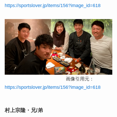
https://sportslover.jp/items/156?image_id=618
画像引用元：
https://sportslover.jp/items/156?image_id=618
村上宗隆・兄/弟