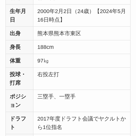
生年月
2000年2月2日（24歳）【2024年5月
日
16日時点】
出身
熊本県熊本市東区
身長
188cm
体重
97㎏
投球・
右投左打
打席
ポジシ
三塁手、一塁手
ョン
ドラフ
2017年度ドラフト会議でヤクルトか
ト
ら1位指名