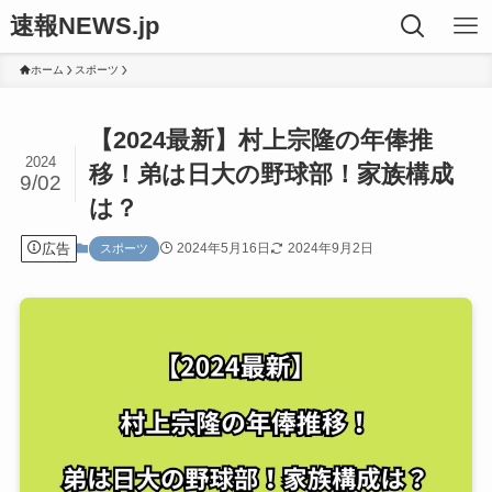
速報NEWS.jp
ホーム
スポーツ
【2024最新】村上宗隆の年俸推
2024
移！弟は日大の野球部！家族構成
9/02
は？
広告
2024年5月16日
2024年9月2日
スポーツ