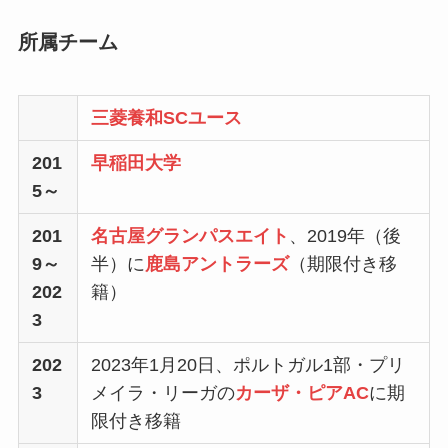
所属チーム
三菱養和SCユース
201
早稲田大学
5～
201
名古屋グランパスエイト
、2019年（後
9～
半）に
鹿島アントラーズ
（期限付き移
202
籍）
3
202
2023年1月20日、ポルトガル1部・プリ
3
メイラ・リーガの
カーザ・ピアAC
に期
限付き移籍