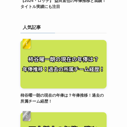
【2024・ロッテ】 益田直也の年俸推移と成績！
タイトル実績にも注目
人気記事
柿谷曜一朗の現在の年俸は？年俸推移！過去の
所属チーム経歴！