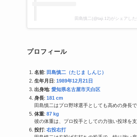
田島慎二(@taji.12)がシェアし
プロフィール
名前
:
田島慎二（たじま しんじ）
生年月日
:
1989年12月21日
出身地
:
愛知県名古屋市天白区
身長
:
181 cm
田島慎二はプロ野球選手としても高めの身長で
体重
:
87 kg
彼の体重は、プロ投手としての力強い投球を支
投打
:
右投右打