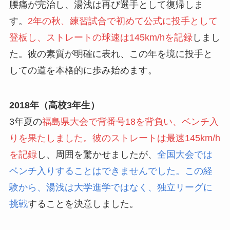
腰痛が完治し、湯浅は再び選手として復帰しま
す。
2年の秋、練習試合で初めて公式に投手として
登板し、ストレートの球速は145km/hを記録
しまし
た。彼の素質が明確に表れ、この年を境に投手と
しての道を本格的に歩み始めます。
2018年（高校3年生）
3年夏の
福島県大会で背番号18を背負い、ベンチ入
りを果たしました。彼のストレートは最速145km/h
を記録
し、周囲を驚かせましたが、
全国大会では
ベンチ入りすることはできませんでした。この経
験から、湯浅は大学進学ではなく、独立リーグに
挑戦
することを決意しました。