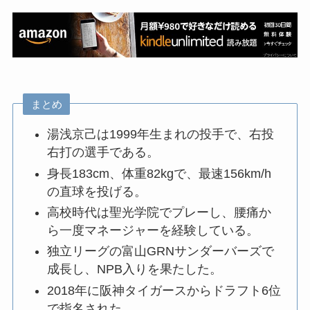
まとめ
湯浅京己は1999年生まれの投手で、右投
右打の選手である。
身長183cm、体重82kgで、最速156km/h
の直球を投げる。
高校時代は聖光学院でプレーし、腰痛か
ら一度マネージャーを経験している。
独立リーグの富山GRNサンダーバーズで
成長し、NPB入りを果たした。
2018年に阪神タイガースからドラフト6位
で指名された。