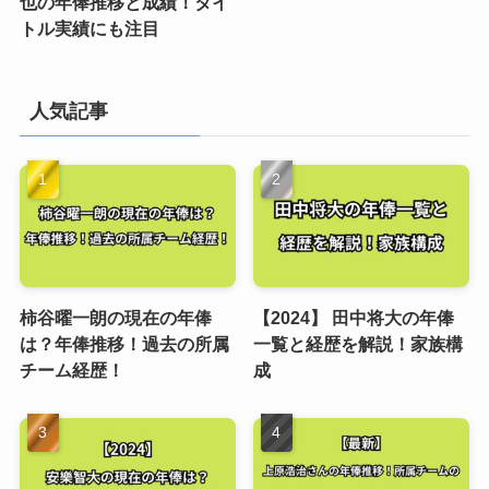
也の年俸推移と成績！タイ
トル実績にも注目
人気記事
柿谷曜一朗の現在の年俸
【2024】 田中将大の年俸
は？年俸推移！過去の所属
一覧と経歴を解説！家族構
チーム経歴！
成